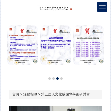
跳
到
主
要
內
容
區
首頁
>
活動相簿
>
第五屆人文化成國際學術研討會