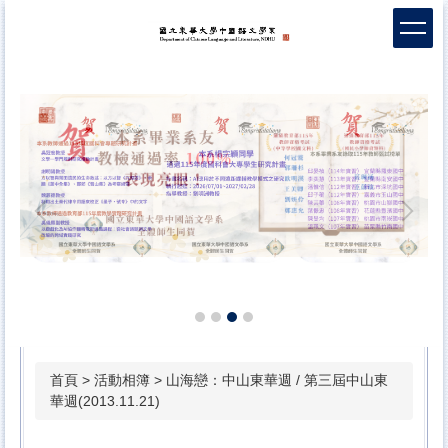
跳
到
主
要
內
容
區
首頁
>
活動相簿
>
山海戀：中山東華週 / 第三屆中山東
華週(2013.11.21)