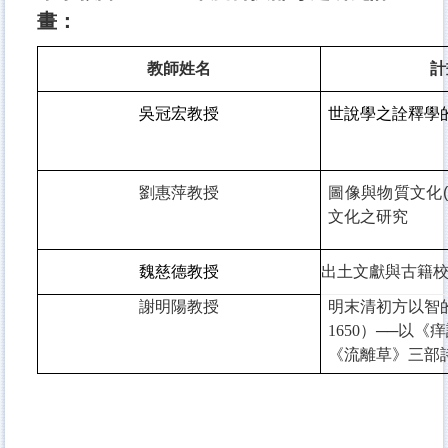
畫：
教師姓名
計
吳冠宏教授
世說學之詮釋學
劉惠萍教授
圖像與物質文化(II
文化之研究
魏慈德教授
出土文獻與古籍
謝明陽教授
明末清初方以智的
1650）──以
《流離草》三部