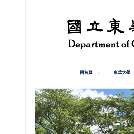
跳
到
主
要
內
容
區
回首頁
東華大學