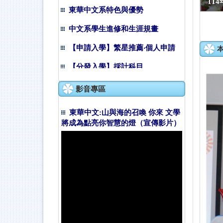
東華中文系特色與優勢
11
中文系學生進修和生涯規畫
【申請入學】繁星推薦‧個人申請
【分發入學】採計科目
入學獎學金資訊
影音專區
Collego：大學選才及高中育才輔
助系統
東華中文:山與海的召喚 你來 文學
將成為點亮你智慧的燈（宣傳影片）
IOH：個人經驗分享平台
校外人士修讀本校碩班課程入學後
獎勵