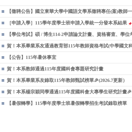
【徵聘公告】國立東華大學中國語文學系徵聘專任(案)教師一名(1
［申請入學］115學年度學士班申請入學統一分發本系結果
【學位考試】碩 / 博生114-2申請論文計畫、資格審查、學
賀！本系畢業系友通過教育部115年教師資格考試(中學國文科
【公告】115年暑休事宜
賀！本系教師通過115年度國科會專題研究計畫
賀！本系畢業系友錄取115年教師甄試榜單🎉(2026.7更新）
賀！本系楊宗穎同學通過115年度國科會大專學生研究計畫🎉
115分發入學招生中
【暑假轉學】115學年度學士班暑假轉學招生考試錄取榜單