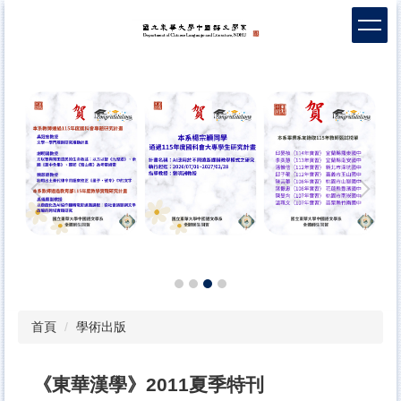
跳
到
主
要
內
容
區
首頁
學術出版
《東華漢學》2011夏季特刊