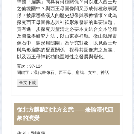
神醫「扁鵲」間具有何種關係？何以進入西王母
之仙境圍中？與西王母圖像間又形成何種敘事關
係？披露哪些漢人的歷史想像與宗教情懷？此為
探究西王母圖像志與神祇形象發展的重要課題，
實有進一步探究與釐清之必要本文結合文本詮釋
及圖像學研究方法，以山東嘉祥縣、微山縣漢畫
像石中「鳥形扁鵲圍」為研究對象，以見西王母
與鳥形扁鵲的配置關係，探尋其圖像志之意義，
以及西王母神祇功能區域性之發展與變化。
頁次：97-124
關鍵字：漢代畫像石、西王母、扁鵲、女神、神話
從北方麒麟到北方玄武——兼論漢代四
象的演變
作者：劉惠萍