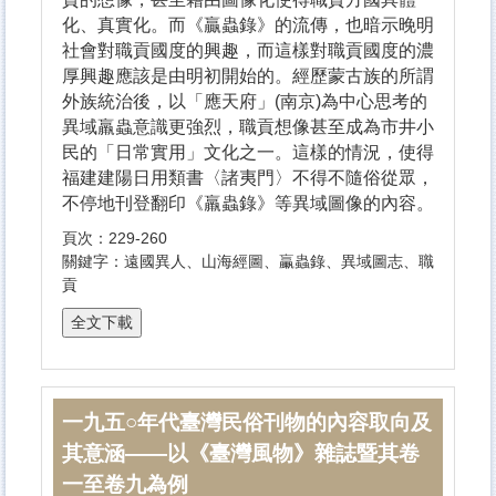
化、真實化。而《贏蟲錄》的流傳，也暗示晚明
社會對職貢國度的興趣，而這樣對職貢國度的濃
厚興趣應該是由明初開始的。經歷蒙古族的所謂
外族統治後，以「應天府」(南京)為中心思考的
異域羸蟲意識更強烈，職貢想像甚至成為市井小
民的「日常實用」文化之一。這樣的情況，使得
福建建陽日用類書〈諸夷門〉不得不隨俗從眾，
不停地刊登翻印《羸蟲錄》等異域圖像的內容。
頁次：229-260
關鍵字：遠國異人、山海經圖、臝蟲錄、異域圖志、職
貢
一九五○年代臺灣民俗刊物的內容取向及
其意涵——以《臺灣風物》雜誌暨其卷
一至卷九為例