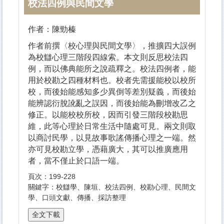
校法四例與民間文學
作者：陳勁榛
作者前撰〈校心理與民間文學〉，推擴四大誤例
為校讎心理三階段四線索。本文則反思校法四
例，而以佛典能所之說疏釋之。校法四例者，能
用於校勘之四種材料也。校者先需援能校以校所
校，而後始能感知多少異倒等差別疑義，而後始
能辨認衍脫訛亂之誤因，而後始能為刪增改乙之
修正。以能校校所校，因而引發三階段校勘思
維，此等心理於日常生活中隨處可見。兩文則取
以商討民學，以見故事歌謠傳播心理之一端。然
亦可見校勘立學，憑藉廣大，其可以推廣應用
者，當不僅止於口語一端。
頁次：199-228
關鍵字：校讎學、陳垣、校法四例、校勘心理、民間文
學、口頭文獻、傳播、採訪整理