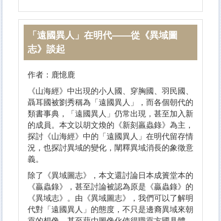
「遠國異人」在明代——從《異域圖
志》談起
作者：鹿憶鹿
《山海經》中出現的小人國、穿胸國、羽民國、
聶耳國被劉秀稱為「遠國異人」，而各個朝代的
類書事典，「遠國異人」仍常出現，甚至加入新
的成員。本文以胡文煥的《新刻羸蟲錄》為主，
探討《山海經》中的「遠國異人」在明代留存情
況，也探討異域的變化，闡釋異域消長的象徵意
義。
除了《異域圖志》，本文還討論日本成簣堂本的
《贏蟲錄》，甚至討論被認為原是《贏蟲錄》的
《異域志》。由《異域圖志》，我們可以了解明
代對「遠國異人」的態度，不只是邊裔異域來朝
貢的想像，甚至藉由圖像化使得職貢方國具體