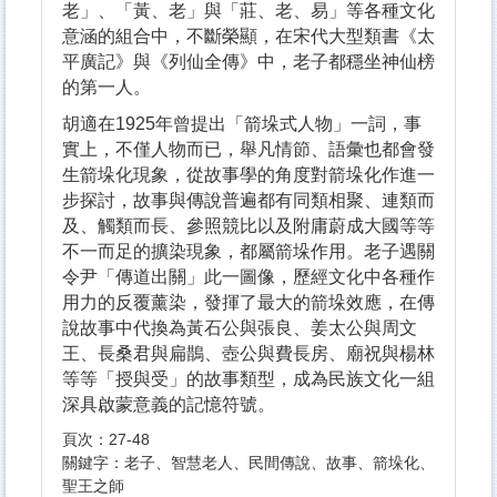
老」、「黃、老」與「莊、老、易」等各種文化
意涵的組合中，不斷榮顯，在宋代大型類書《太
平廣記》與《列仙全傳》中，老子都穩坐神仙榜
的第一人。
胡適在1925年曾提出「箭垛式人物」一詞，事
實上，不僅人物而已，舉凡情節、語彙也都會發
生箭垛化現象，從故事學的角度對箭垛化作進一
步探討，故事與傳說普遍都有同類相聚、連類而
及、觸類而長、參照競比以及附庸蔚成大國等等
不一而足的擴染現象，都屬箭垛作用。老子遇關
令尹「傳道出關」此一圖像，歷經文化中各種作
用力的反覆薰染，發揮了最大的箭垛效應，在傳
說故事中代換為黃石公與張良、姜太公與周文
王、長桑君與扁鵲、壺公與費長房、廟祝與楊林
等等「授與受」的故事類型，成為民族文化一組
深具啟蒙意義的記憶符號。
頁次：27-48
關鍵字：老子、智慧老人、民間傳說、故事、箭垛化、
聖王之師