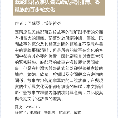
就蛇郎君故事與儀式締結探討排灣、魯
凱族的百步蛇文化
作者：巴蘇亞．博伊哲努
臺灣原住民族部落對於故事的理解跟學術的分類
有相當大的距離。部落對於所謂神話、傳說、民
間故事的概念及其相互之間的距離並不像教科書
中的定義那樣清晰，但是所有的故事在文化的空
間中都有其必要的位置，因此顯現其與實際生活
的緊密關聯。蛇郎君的故事在漢族屬於民間故
事，但是在排灣族與魯凱族部落卻與領袖家族的
地位、婚姻、飲食、狩獵以及空間觀念有密切的
關係。故事在部落絕非單純的口說故事，它與現
實的生活與文化習俗都有縝密的串聯，本文探討
原生態故事在群體內部的功能與意義，並比較其
與長期文字化故事的差異。
頁次：295-316
關鍵字：排灣族、
魯凱族、蛇郎君、儀式