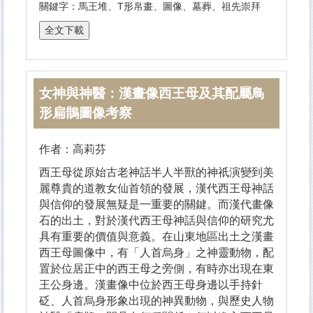
關鍵字：馬王堆、T形帛畫、圖像、墓葬、祖先崇拜
女神與神醫：漢畫像西王母及其配屬鳥
形扁鵲圖像考察
作者：高莉芬
西王母從原始古老神話半人半獸的神祇演變到美
麗尊貴的道教女仙首領的發展，漢代西王母神話
與信仰的發展無疑是一重要的關鍵。而漢代畫像
石的出土，對於漢代西王母神話與信仰的研究尤
具有重要的價值與意義。在山東地區出土之漢畫
西王母圖像中，有「人首烏身」之神靈動物，配
置於位居正中的西王母之旁側，有時亦出現在東
王公身邊。漢畫像中位於西王母身邊以手持針
砭、人首烏身形象出現的神異動物，與歷史人物