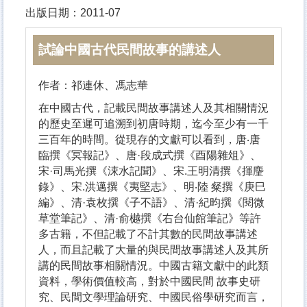
出版日期：2011-07
試論中國古代民間故事的講述人
作者：祁連休、馮志華
在中國古代，記載民間故事講述人及其相關情況
的歷史至遲可追溯到初唐時期，迄今至少有一千
三百年的時間。從現存的文獻可以看到，唐‧唐
臨撰《冥報記》、唐·段成式撰《酉陽雜俎》、
宋·司馬光撰《涑水記聞》、宋.王明清撰《揮麈
錄》、宋.洪邁撰《夷堅志》、明‧陸 粲撰《庚巳
編》、清·袁枚撰《子不語》、清·紀昀撰《閱微
草堂筆記》、清·俞樾撰《右台仙館筆記》等許
多古籍，不但記載了不計其數的民間故事講述
人，而且記載了大量的與民間故事講述人及其所
講的民間故事相關情況。中國古籍文獻中的此類
資料，學術價值較高，對於中國民間 故事史研
究、民間文學理論研究、中國民俗學研究而言，