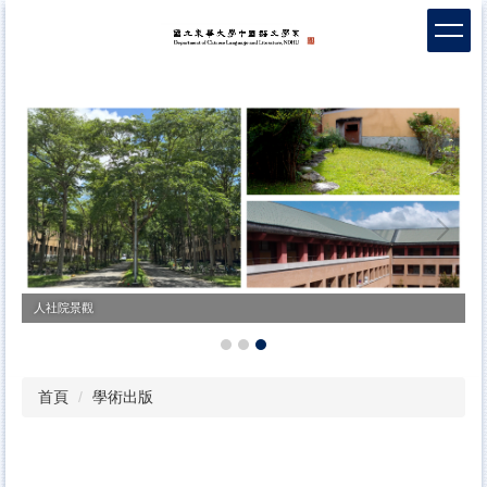
跳
到
主
要
內
容
區
人社院景觀
首頁
學術出版