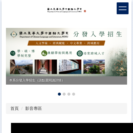
跳
到
主
要
內
容
區
本系分發入學招生（請點選閱讀詳情）
首頁
影音專區