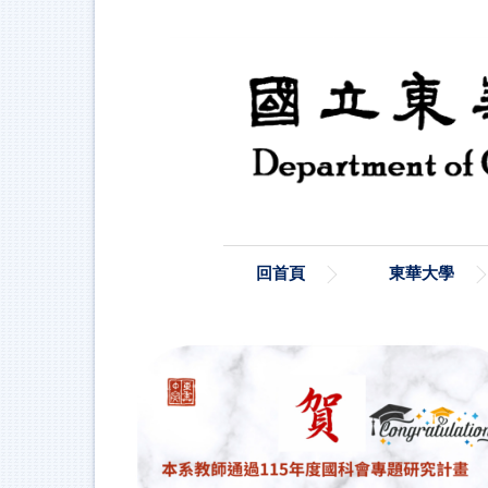
跳
到
主
要
內
容
區
回首頁
東華大學