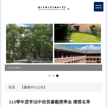
跳
到
主
要
內
容
區
人社院景觀
首頁
【書藝中心公告】
113學年度李治中校長書藝獎學金 獲獎名單