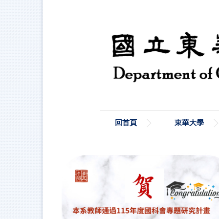
跳
到
主
要
內
容
區
回首頁
東華大學