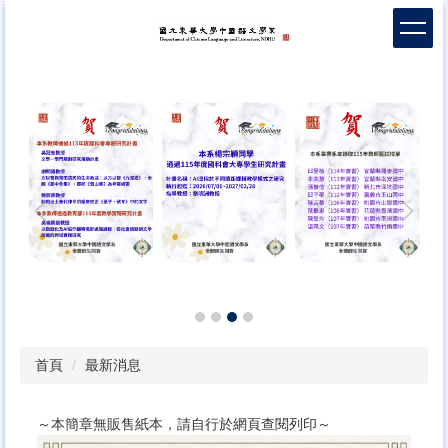
跳
到
主
要
內
容
區
首頁
最新消息
～本簡章無販售紙本，請自行於網頁查閱列印～