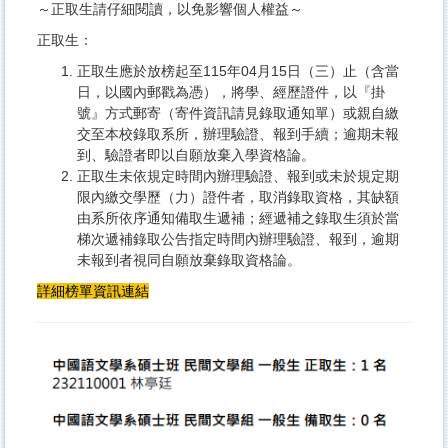
～正取生請仔細閱讀，以免影響個人權益～
正取生：
正取生應於放榜起至115年04月15日（三）止（含當
日，以國內郵戳為憑），將
學、經歷證件
，以『掛
號』方式郵寄（寄件資訊請見錄取通知單）或親自繳
交至本校錄取系所，辦理驗證、報到手續；逾期未報
到、驗證者即以自願放棄入學資格論。
正取生未依規定時間內辦理驗證、報到或未於規定期
限內繳交
學歷（力）證件
者，取消錄取資格，其缺額
由系所依序通知備取生遞補；經遞補之錄取生須於當
梯次遞補錄取公告指定時間內辦理驗證、報到，逾期
未報到者視同自願放棄錄取資格論。
詳細榜單資訊
連結