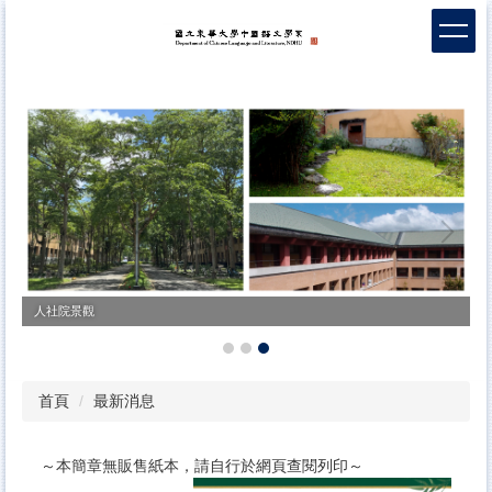
跳
到
主
要
內
容
區
人社院景觀
首頁
最新消息
～本簡章無販售紙本，請自行於網頁查閱列印～