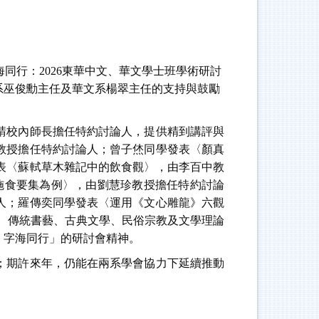
海同行：2026東華中文、華文學士班學術研討
系巫俊勳主任及華文系楊翠主任的支持與鼓勵
校內師長擔任特約討論人，提供精到講評與
教授擔任特約討論人；曾子烋同學發表〈顏真
表〈蘇軾草木雜記中的飲食觀〉，由李百中教
施食要集為例〉，由劉慧珍教授擔任特約討論
人；羅傳奕同學發表〈運用《文心雕龍》六觀
、傳統書藝、古典文學、民俗宗教及文學理論
，字海同行」的研討會精神。
期許來年，仍能在兩系學會協力下延續推動