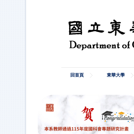
跳
到
主
要
內
容
區
回首頁
東華大學