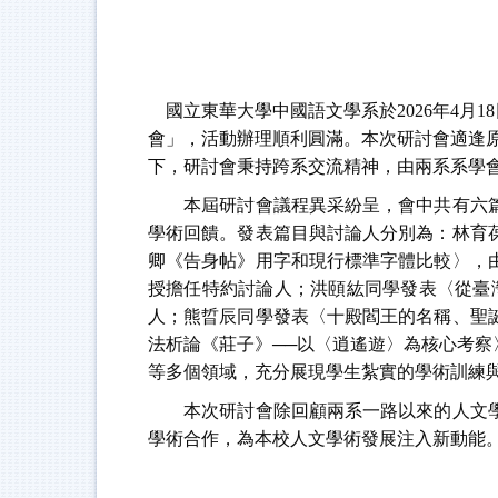
國立東華大學中國語文學系於2026年4月1
會」，活動辦理順利圓滿。本次研討會適逢
下，研討會秉持跨系交流精神，由兩系系學
本屆研討會議程異采紛呈，會中共有六篇
學術回饋。發表篇目與討論人分別為：林育
卿《告身帖》用字和現行標準字體比較〉，
授擔任特約討論人；洪頤紘同學發表〈從臺
人；熊晢辰同學發表〈十殿閻王的名稱、聖
法析論《莊子》──以〈逍遙遊〉為核心考
等多個領域，充分展現學生紮實的學術訓練
本次研討會除回顧兩系一路以來的人文學
學術合作，為本校人文學術發展注入新動能