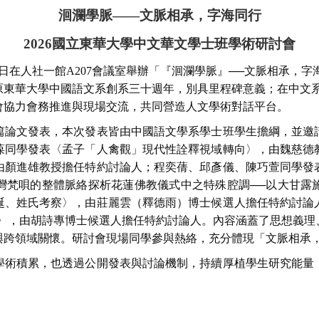
洄瀾學脈——文脈相承，字海同行
2026
國立東華大學中文華文學士班學術研討會
8日在人社一館A207會議室舉辦「『洄瀾學脈』──文脈相承，字
原東華大學中國語文系創系三十週年，別具里程碑意義；在中文
會協力會務推進與現場交流，共同營造人文學術對話平台。
論文發表，本次發表皆由中國語文學系學士班學生擔綱，並邀請
葆同學發表〈孟子「人禽觀」現代性詮釋視域轉向〉，由魏慈德
由顏進雄教授擔任特約討論人；程奕蒨、邱彥儀、陳巧萱同學發
灣梵唄的整體脈絡探析花蓮佛教儀式中之特殊腔調──以大甘露
誕、姓氏考察〉，由莊麗雲（釋德雨）博士候選人擔任特約討論
察〉，由胡詩專博士候選人擔任特約討論人。內容涵蓋了思想義理
與跨領域關懷。研討會
現場同學參與熱絡，充分體現「文脈相承
術積累，也透過公開發表與討論機制，持續厚植學生研究能量；
。