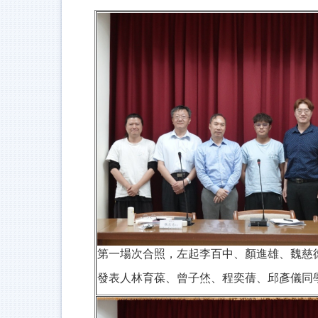
第一場次合照，左起李百中、顏進雄、魏慈
發表人林育葆、曾子烋、程奕蒨、邱彥儀同