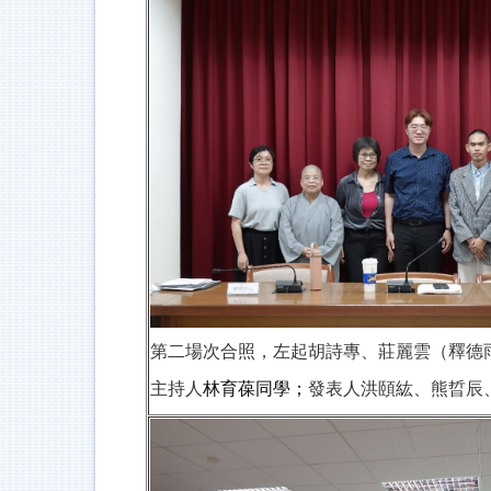
第二場次合照，左起胡詩專、莊麗雲（釋德
主持人
林育葆同學；
發表人洪頤紘、熊晢辰