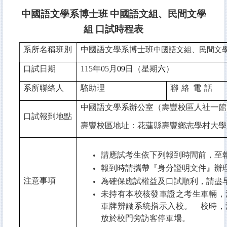
中國語文學系博士班
中國語文組、民間文學
組
口試時程表
系所名稱班別
中國語文學系博士班
中國語文組、民間文
口試日期
115
年
05
月
09
日（星期
六
）
系所聯絡人
駱助理
聯絡電話
中國語文
學系辦公室（
壽豐校區人社一館
口試報到地點
壽豐校區地址：花蓮縣壽豐鄉志學村大學
請應試考生依下列報到時間前，至
報到時請攜帶『身分證明文件』辦
注意事項
為確保應試權益及口試順利，請盡
未持有本校核發車證之考生車輛，
車牌辨識系統指示入校。離校時，
放於校門旁訪客停車場。