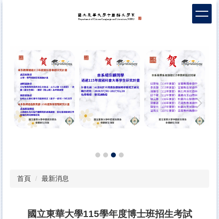
跳
到
主
要
內
容
區
首頁
最新消息
國立東華大學
115
學年度博士班招生考試