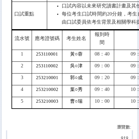
口試內容以未來研究讀書計畫及其
口試重點
每位考生口試時間約
20
分鐘，考生
由口試委員依考生背景及相關學科
報到時
流水號
應考證號碼
考生姓名
間
1
○
08
：
40
09
253110001
黃
蓉
2
○
09
：
00
09
253110002
吳
津
3
○
09
：
20
09
253210001
郭
成
4
○
09
：
40
10
253210002
葉
秀
5
○
10
：
00
10
253210003
曹
瑞
瀏覽數:
919