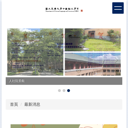
跳
到
主
要
內
容
區
人社院景觀
首頁
最新消息