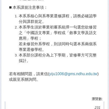
■
本系課規注意事項：
本系系核心與系專業選修課程，請務必確認學
分與課群規定。
本系學生須於畢業初審系統擇一勾選您欲修習
之「中國語文專業」學程或「敘事文學及語文
應用」學程；
若未修習外系學程，則須同時勾選本系兩個系
專業選修學程。
本系部分課程分為上下學期，皆修畢方可完整
採計。
若有相關問題，請來信(
yiju1006@gms.ndhu.edu.tw
)
或親至系辦詢問。
瀏覽數:
231