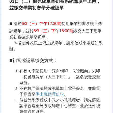
03日（三）前完成畢業初審系統課規年上傳，
並繳交畢業初審學分確認單
■
請於
6/3（三）中午12:30前
使用
畢業初審系統
上傳
課規年，並
於
6/3（三）下午16:00前
繳交大三下用畢
業初審確認單至系辦。
※
若需修改已上傳之課規年，請來信或來電通知系
辦。
■
初審確認單繳交方式：
在校同學請使用「雙面列印－長邊翻面」列印
「初審確認單（大三下用）」，簽名後繳交至
系辦。
不在校同學請於確認單加上電子簽名，並將電
子檔寄至
學士班助理信箱
。
修習外系學程或中教／小教教程者，請先將確
認單親送至外系或師培中心審查，並於送件後
來信通知系辦。