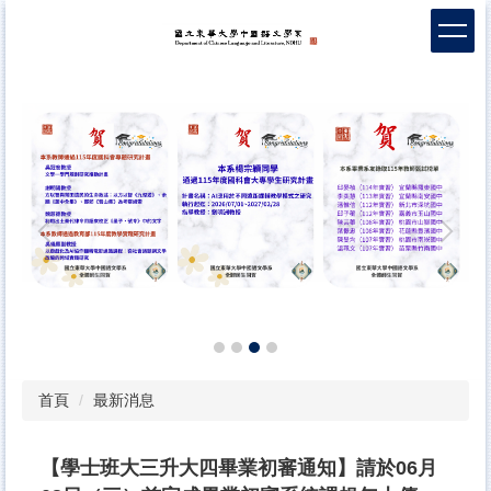
跳
到
主
要
內
容
區
首頁
最新消息
【學士班大三升大四畢業初審通知】請於06月