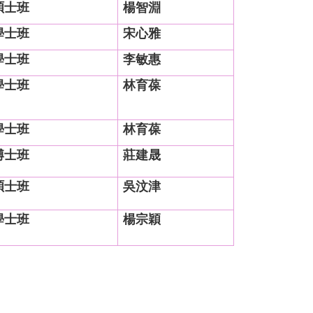
碩士班
楊智淵
學士班
宋心雅
學士班
李敏惠
學士班
林育葆
學士班
林育葆
博士班
莊建晟
碩士班
吳汶津
學士班
楊宗穎