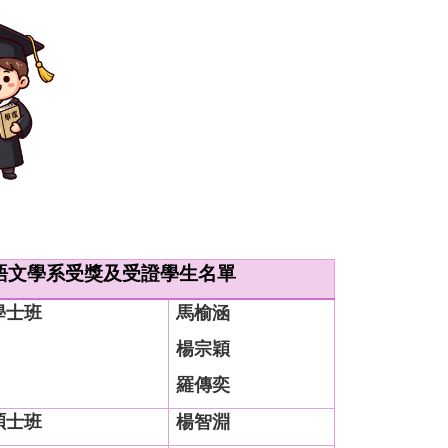
語文學系受獎及受證學生名單
學士班
馬榆涵
楊宗穎
羅傳奕
碩士班
楊智淵