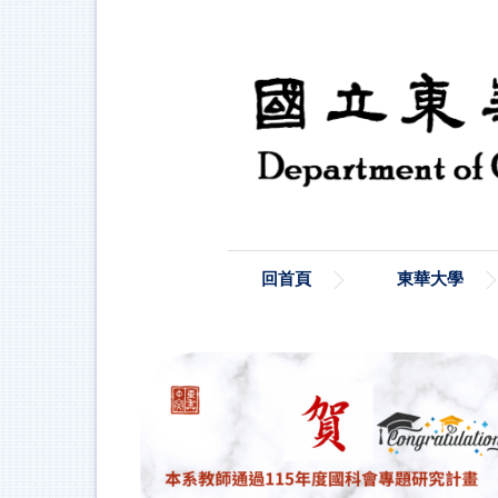
跳
到
主
要
內
容
區
回首頁
東華大學