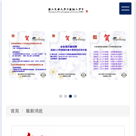
跳
到
主
要
內
容
區
首頁
最新消息