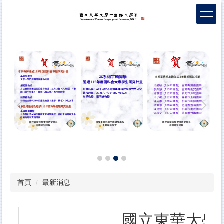
跳
到
主
要
內
容
區
首頁
最新消息
國立東華大學