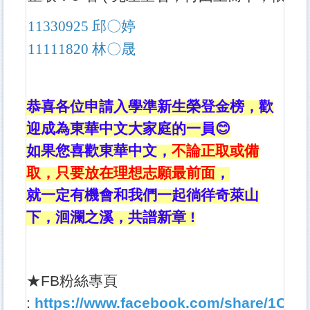
11330925
邱〇婷
11111820
林〇晟
恭喜各位申請入學準新生榮登金榜，歡
迎成為東華中文大家庭的一員
😊
如果您喜歡東華中文，
不論正取或備
取，只要放在理想志願最前面
，
就一定有機會和我們一起徜徉奇萊山
下，洄瀾之溪，共譜新章 !
★FB粉絲專頁
:
https://www.facebook.com/share/1Cu1