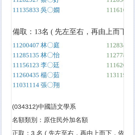
11135833
吳〇嫺
11161034
備取：13名 ( 先左至右，再由上而下，
11200407
林〇庭
11283401
11285135
林〇怡
11277822
11156123
李〇廷
11162001
11260435
楊〇茹
11311912
11031114
張〇翔
(034312)
中國語文學系
名額類別：原住民外加名額
正取：3 名 ( 先左至右，再由上而下，依考生