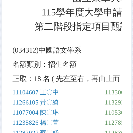
115學年度大學申請
第二階段指定項目甄試
(034312)
中國語文學系
名額類別：招生名額
正取：18 名 ( 先左至右，再由上而下
11104607
王〇中
11330023
11266105
黃〇綺
11329331
11077004
陳〇琳
11053027
11235826
楊〇萱
11278526
11282927
蔡〇妤
11283613