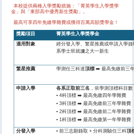
本校提供兩種入學獎勵措施：「菁英學生入學獎學
金」與「東部高中優秀新生獎勵」。
最高可享四年免繳學雜費或獲得百萬高額獎學金！
獎勵項目
菁英學生入學獎學金
適用對象
經分發入學、繁星推薦或申請入學錄
系學士班就讀之大一新生
繁星推薦
學測任三科達
頂標
➡️
最高免繳前三
申請入學
各系正取前三名
，依學測頂標科目數
• 4科頂標
➡️
最高免繳四年學雜費
• 3科頂標
➡️
最高免繳前三年學雜費
• 2科頂標
➡️
最高免繳前二年學雜費
• 1科頂標
➡️
最高免繳第一年學雜費
分發入學
•
前三志願錄取 + 分科測驗任三科
頂