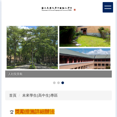
跳
到
主
要
內
容
區
人社院景觀
首頁
未來學生(高中生)專區
獎勵措施詳細辦法
🏆