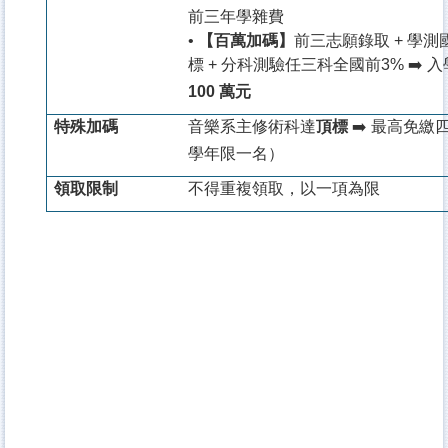
前三年學雜費
•
【百萬加碼】
前三志願錄取 + 學
標 + 分科測驗任三科全國前3%
➡️
入
100 萬元
特殊加碼
音樂系主修術科達
頂標
➡️
最高免繳
學年限一名）
領取限制
不得重複領取，以一項為限