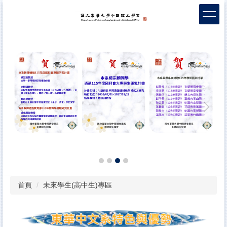
跳
到
主
要
內
容
區
首頁
未來學生(高中生)專區