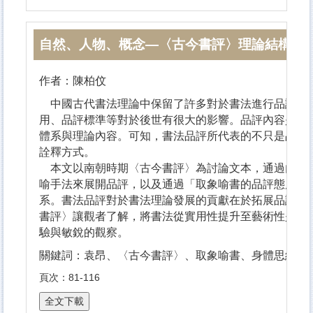
自然、人物、概念—〈古今書評〉理論結構研
作者：陳柏伩
中國古代書法理論中保留了許多對於書法進行品評的論
用、品評標準等對於後世有很大的影響。品評內容是將
體系與理論內容。可知，書法品評所代表的不只是品評
詮釋方式。
本文以南朝時期〈古今書評〉為討論文本，通過內容與
喻手法來展開品評，以及通過「取象喻書的品評態度」
系。書法品評對於書法理論發展的貢獻在於拓展品評賞
書評〉讓觀者了解，將書法從實用性提升至藝術性是有
驗與敏銳的觀察。
關鍵詞：袁昂、〈古今書評〉、取象喻書、身體思維、
頁次：81-116