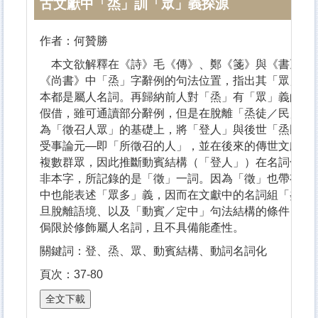
古文獻中「烝」訓「眾」義探源
作者：何贊勝
本文欲解釋在《詩》毛《傳》、鄭《箋》與《書》孔《
《尚書》中「烝」字辭例的句法位置，指出其「眾」義
本都是屬人名詞。再歸納前人對「烝」有「眾」義的分
假借，雖可通讀部分辭例，但是在脫離「烝徒／民」構
為「徵召人眾」的基礎上，將「登人」與後世「烝民、
受事論元―即「所徵召的人」，並在後來的傳世文獻中
複數群眾，因此推斷動賓結構（「登人」）在名詞化後
非本字，所記錄的是「徵」一詞。因為「徵」也帶有「
中也能表述「眾多」義，因而在文獻中的名詞組「烝徒
旦脫離語境、以及「動賓／定中」句法結構的條件，「
侷限於修飾屬人名詞，且不具備能產性。
關鍵詞：登、烝、眾、動賓結構、動詞名詞化
頁次：37-80