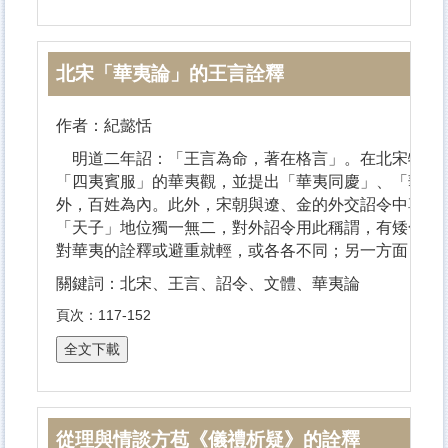
北宋「華夷論」的王言詮釋
作者：紀懿恬
明道二年詔：「王言為命，著在格言」。在北宋特定的
「四夷賓服」的華夷觀，並提出「華夷同慶」、「華夷
外，百姓為內。此外，宋朝與遼、金的外交詔令中尊重
「天子」地位獨一無二，對外詔令用此稱謂，有矮化對
對華夷的詮釋或避重就輕，或各各不同；另一方面，北
關鍵詞：北宋、王言、詔令、文體、華夷論
頁次：117-152
從理與情談方苞《儀禮析疑》的詮釋