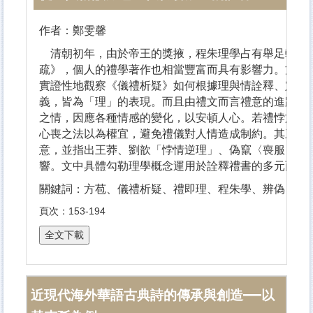
作者：鄭雯馨
清朝初年，由於帝王的獎掖，程朱理學占有舉足輕重的
疏》，個人的禮學著作也相當豐富而具有影響力。方苞
實證性地觀察《儀禮析疑》如何根據理與情詮釋、定位
義，皆為「理」的表現。而且由禮文而言禮意的進路，
之情，因應各種情感的變化，以安頓人心。若禮悖於人
心喪之法以為權宜，避免禮儀對人情造成制約。其三，
意，並指出王莽、劉歆「悖情逆理」、偽竄〈喪服〉的
響。文中具體勾勒理學概念運用於詮釋禮書的多元面貌
關鍵詞：方苞、儀禮析疑、禮即理、程朱學、辨偽
頁次：153-194
—
近現代海外華語古典詩的傳承與創造
以