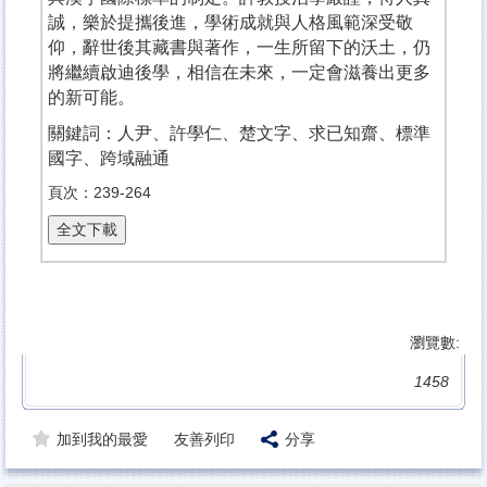
誠，樂於提攜後進，學術成就與人格風範深受敬
仰，辭世後其藏書與著作，一生所留下的沃土，仍
將繼續啟迪後學，相信在未來，一定會滋養出更多
的新可能。
關鍵詞：人尹、許學仁、楚文字、求已知齋、標準
國字、跨域融通
頁次：239-264
瀏覽數:
1458
加到我的最愛
友善列印
分享