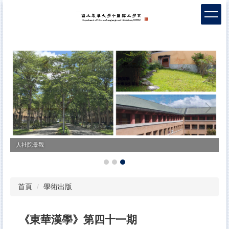
跳
到
主
要
內
容
區
人社院景觀
首頁
學術出版
《東華漢學》第四十一期