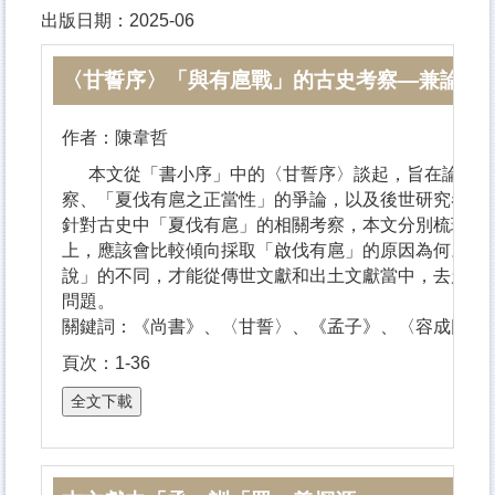
出版日期：2025-06
〈甘誓序〉「與有扈戰」的古史考察
—
兼論先
作者：陳韋哲
本文從「書小序」中的〈甘誓序〉談起，旨在論述上古
察、「夏伐有扈之正當性」的爭論，以及後世研究者延
針對古史中「夏伐有扈」的相關考察，本文分別梳理出
上，應該會比較傾向採取「啟伐有扈」的原因為何。在
說」的不同，才能從傳世文獻和出土文獻當中，去釐清
問題。
關鍵詞：《尚書》、〈甘誓〉、《孟子》、〈容成氏〉
頁次：1-36