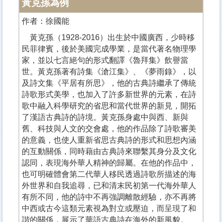
黃克孫為例
作者：徐國能
黃克孫（1928-2016）出生於中國廣西，少時移
民菲律賓，後於美國完成學業，是當代著名物理學
家，並以七言絕句的形式翻譯《魯拜集》飲譽當
世。黃克孫著有詩集《滄江集》、《夢雨錄》，以
及詩文集《平居有所思》，他的古典詩繼承了傳統
詩歌形式美學，也加入了許多新世界的元素，在詩
歌中融入科學研究的省思和當代世界的新見，開拓
了漢語古典詩的詩境。黃克孫身處中與西、新與
舊、科技與人文的交會處，他的作品除了詩歌審美
的意義，也使人重新省思古典詩的形式和思想內涵
的互動關係，同時藉由古典詩來聯繫其身分及文化
認同，表現海外華人精神的歸屬。在他的作品中，
也可明確體會第二代華人移民透過詩歌所描述的海
外世界和自我追尋，已和清末民初第一代海外華人
有所不同，他的詩中不再強調離散經驗，亦不再將
中西或古今這類元素視為對立或壓迫，而呈現了和
諧的關係，展示了華語古典詩在海外的新風貌。