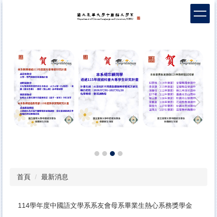
跳
到
主
要
內
容
區
首頁
最新消息
114學年度中國語文學系系友會母系畢業生熱心系務獎學金