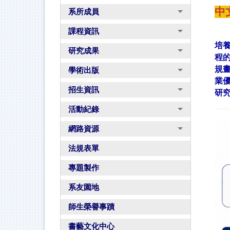
中
系所成員
課程資訊
培
研究成果
程
規
學術出版
業
招生資訊
研
活動紀錄
網路資源
法規表單
專題製作
系友園地
師生榮譽事蹟
書藝文化中心