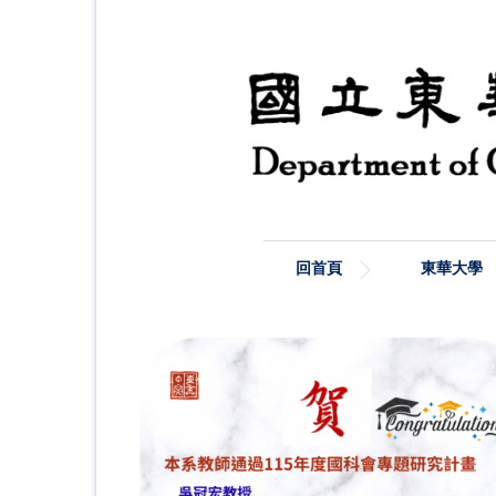
跳
到
主
要
內
容
區
回首頁
東華大學