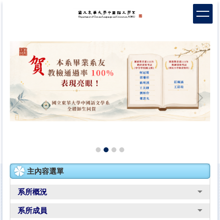
跳
到
主
要
內
容
區
主內容選單
系所概況
系所成員