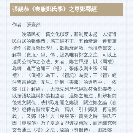
張錫恭《喪服鄭氏學》之尊鄭釋經
作者：張壹然
晚清民初，舊文化殞落，新制度未起，以清遺
民自居的張錫恭，感三綱不正、五倫漸衰，遂奮筆
撰作《喪服鄭氏學》，欲振衰起敝。他推尊鄭玄，
解釋〈喪服〉經、傳，認為唯有鄭玄之注，可以上
達周公制作之心法。知者，鄭玄釋經，以《周禮》
為綱，進而會通三《禮》。張錫恭則主張《周
禮》、《儀禮》為正，《禮記》為變，三《禮》經
注皆當通讀、互見。詮解〈喪服〉的過程中，「依
鄭《注》解經」，大抵先列歷代經說符合鄭義者，
以按語駁議與鄭義相違者。遇鄭玄無注，則辨析前
後經文關係，或輯取相關之鄭說，關注鄭玄論《春
秋》經傳有關喪事之義，藉以「引申鄭說、再造鄭
義」。又鄭《注》與〈喪服傳〉衝突之時，張氏不
因〈喪服傳〉乃子夏原文即遵循傳說，而是細究鄭
玄會通三《禮》之法，駁論〈喪服傳〉、迴護鄭