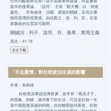
任何判斷都將失效―這不是因果懷疑論，而是審慎
版本的後果論。〈說符〉 主張「觀天機」以「持後
處先」，作為修身、治國、避險的關鍵，呈現出審
慎而質樸的現實感。由此觀之，老、列、莊，在道
家脈絡的位置當可顯明。
關鍵詞：列子、說符、符、後果、實用主義
頁次：41-78
「手足親情」對杜牧政治生涯的影響
作者：朱錦雄
杜牧風流事蹟流傳甚廣，故常有「風流才子」
的形象。的確，揚州幕下的生活，可說是杜牧一生
當中最順遂張揚的時期；但自離開揚州幕後，杜牧