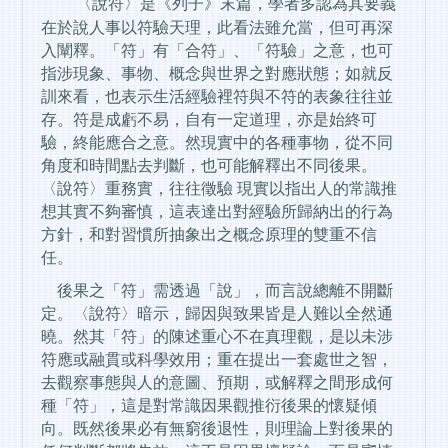
〈說符〉是《列子》末篇，學者多認為其要義
在於說人事以符驗天理，此看法雖允當，但可再深
入闡釋。「符」有「合符」、「符驗」之意，也可
指涉現象、事物、概念與世界之對應狀態；如就反
訓來看，也表示生活經驗裡符與不符的表象往往並
存。符是成虧不易，自有一定道理，亦是始終可
驗，終能應合之意。然現實中的各種事物，從不同
角度和時間點去判斷，也可能解釋出不同後果。
〈說符〉重務實，往往徵驗 現實以指出人的常識推
想其實不夠審慎，這表達出對經驗所歸納出的行為
方針，和對習慣所抽象出之概念原理的雙重不信
任。
後果之「符」需透過「說」，而言說總離不開斷
定。〈說符〉暗示，歸因與致果皆是人難以全然通
曉。然其「符」的陳述重心不在真理觀，是以未涉
符應或融貫或科學效用；重在提出一套處世之智，
去觀察事態與人的意圖、預期，或解釋之間形成何
種「符」，這是對常識因果觀推衍後果的懷疑傾
向。既然後果必有無窮後退性，則理論上對後果的