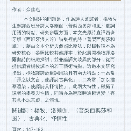
作者：佘佳燕
本文關注的問題是，作為詩人兼譯者，楊牧先
生翻譯西班牙詩人洛爾伽〈普梨西奧莎和風〉遣詞
用語的特點。研究步驟方面，本文先原詩直譯西班
牙版《西班牙浪人吟》詩集裡的詩〈普梨西奧莎和
風〉，藉由文本分析與參照比較法，以楊牧譯本為
研究核心，參照比較其他譯本，於此展開楊牧譯洛
爾伽詩的細緻探討，並兼論譯文歧異的部分，從而
提供讀者楊牧譯本的若干藝術特點。透過本文研究
指出，楊牧譯詩於遣詞用語具有兩大特點：一為常
「譯之以文言，使譯詩古典化」，二為常「加以描
摹渲染，使譯詩具抒情性」。此兩大特性，融攝了
譯者的學養與性情，同時亦為翻譯時通權達變「存
其意不泥其跡」之體現。
關鍵詞：楊牧、洛爾伽、〈普梨西奧莎和
風〉、古典化、抒情性
頁次：147-182