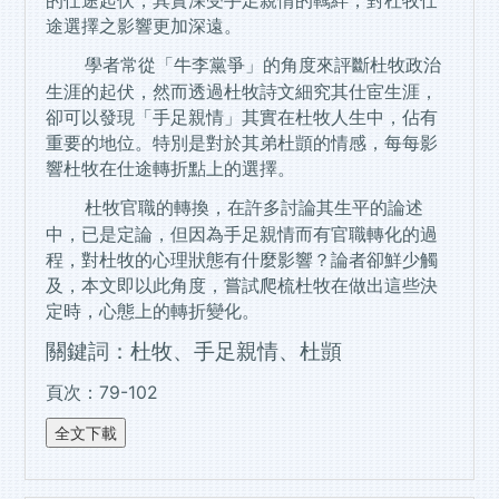
的仕途起伏，其實深受手足親情的羈絆，對杜牧仕
途選擇之影響更加深遠。
學者常從「牛李黨爭」的角度來評斷杜牧政治
生涯的起伏，然而透過杜牧詩文細究其仕宦生涯，
卻可以發現「手足親情」其實在杜牧人生中，佔有
重要的地位。特別是對於其弟杜顗的情感，每每影
響杜牧在仕途轉折點上的選擇。
杜牧官職的轉換，在許多討論其生平的論述
中，已是定論，但因為手足親情而有官職轉化的過
程，對杜牧的心理狀態有什麼影響？論者卻鮮少觸
及，本文即以此角度，嘗試爬梳杜牧在做出這些決
定時，心態上的轉折變化。
關鍵詞：杜牧、手足親情、杜顗
頁次：79-102