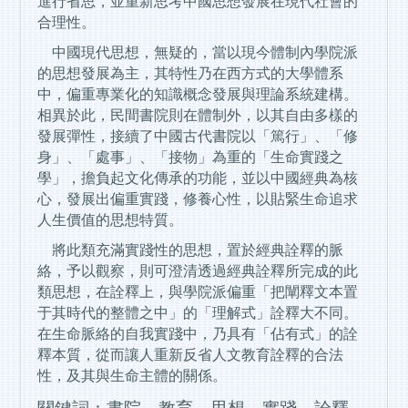
進行省思，並重新思考中國思想發展在現代社會的
合理性。
中國現代思想，無疑的，當以現今體制內學院派
的思想發展為主，其特性乃在西方式的大學體系
中，偏重專業化的知識概念發展與理論系統建構。
相異於此，民間書院則在體制外，以其自由多樣的
發展彈性，接續了中國古代書院以「篤行」、「修
身」、「處事」、「接物」為重的「生命實踐之
學」，擔負起文化傳承的功能，並以中國經典為核
心，發展出偏重實踐，修養心性，以貼緊生命追求
人生價值的思想特質。
將此類充滿實踐性的思想，置於經典詮釋的脈
絡，予以觀察，則可澄清透過經典詮釋所完成的此
類思想，在詮釋上，與學院派偏重「把闡釋文本置
于其時代的整體之中」的「理解式」詮釋大不同。
在生命脈絡的自我實踐中，乃具有「佔有式」的詮
釋本質，從而讓人重新反省人文教育詮釋的合法
性，及其與生命主體的關係。