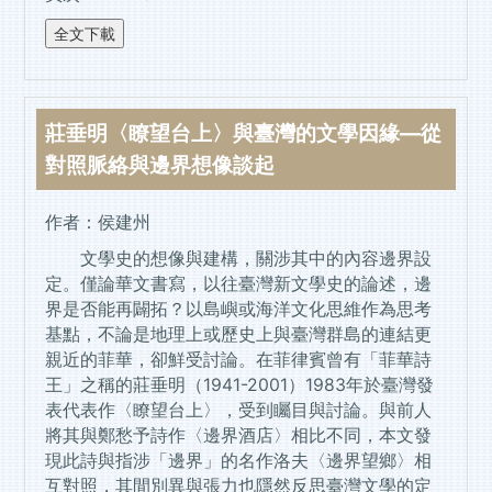
莊垂明〈瞭望台上〉與臺灣的文學因緣
—
從
對照脈絡與邊界想像談起
作者：侯建州
文學史的想像與建構，關涉其中的內容邊界設
定。僅論華文書寫，以往臺灣新文學史的論述，邊
界是否能再闢拓？以島嶼或海洋文化思維作為思考
基點，不論是地理上或歷史上與臺灣群島的連結更
親近的菲華，卻鮮受討論。在菲律賓曾有「菲華詩
王」之稱的莊垂明（1941-2001）1983年於臺灣發
表代表作〈瞭望台上〉，受到矚目與討論。與前人
將其與鄭愁予詩作〈邊界酒店〉相比不同，本文發
現此詩與指涉「邊界」的名作洛夫〈邊界望鄉〉相
互對照，其間別異與張力也隱然反思臺灣文學的定