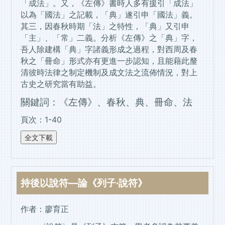
「成法」。又，《左傳》書時人多有援引「成法」
以為「國法」之記載，「典」遂引申「國法」義。
其三，因春秋時期「法」之特性，「典」又引申
「主」、「常」二義。分析《左傳》之「典」字，
吾人除建構「典」字諸義形成之過程，對西周及春
秋之「冊命」形式亦有更進一步認知，且能藉此釐
清彼時法律之制定機制及成文法之流佈情況，對上
古史之研究當有助益。
關鍵詞：《左傳》、春秋、典、冊命、法
頁次：1-40
—
持後以說符
論《列子‧說符》
作者：廖育正