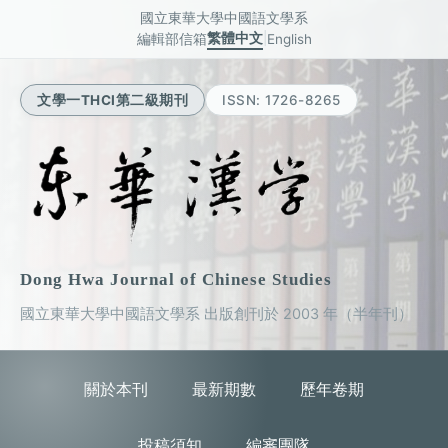
跳
國立東華大學中國語文學系
到
繁體中文
|
編輯部信箱
English
主
要
內
文學一THCI第二級期刊
ISSN: 1726-8265
容
區
Dong Hwa Journal of Chinese Studies
國立東華大學中國語文學系 出版
創刊於 2003 年（半年刊）
關於本刊
最新期數
歷年卷期
投稿須知
編審團隊