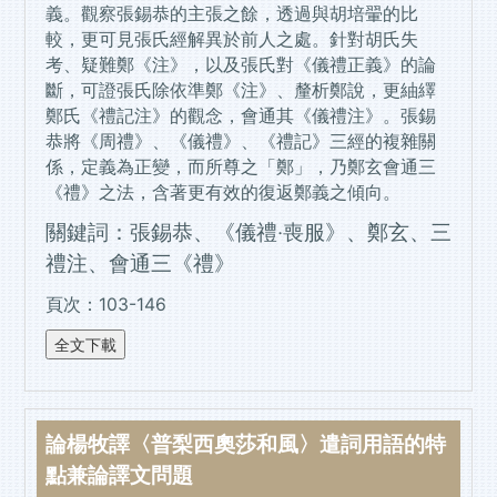
義。觀察張錫恭的主張之餘，透過與胡培翬的比
較，更可見張氏經解異於前人之處。針對胡氏失
考、疑難鄭《注》，以及張氏對《儀禮正義》的論
斷，可證張氏除依準鄭《注》、釐析鄭說，更紬繹
鄭氏《禮記注》的觀念，會通其《儀禮注》。張錫
恭將《周禮》、《儀禮》、《禮記》三經的複雜關
係，定義為正變，而所尊之「鄭」，乃鄭玄會通三
《禮》之法，含著更有效的復返鄭義之傾向。
關鍵詞：張錫恭、《儀禮‧喪服》、鄭玄、三
禮注、會通三《禮》
頁次：103-146
論楊牧譯〈普梨西奧莎和風〉遣詞用語的特
點兼論譯文問題