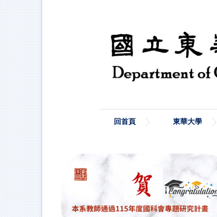
跳
到
主
要
內
容
區
回首頁
東華大學