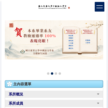
跳
到
主
要
內
容
區
主內容選單
系所概況
系所成員