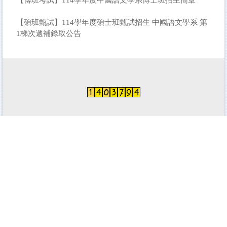
【碩班甄試】114學年度碩士班甄試招生 中國語文學系 第
1梯次遞補錄取公告
本系地址：974301 花蓮縣壽豐鄉大學路二段一號
（人社一館A309室）
電話：03-8905672(學士班)、03-
8905673(碩博班) ∥ 傳真：03-8900197
E-Mail：yiju1006@gms.ndhu.edu.tw (學
士班)
syluo@gms.ndhu.edu.tw (碩博班)