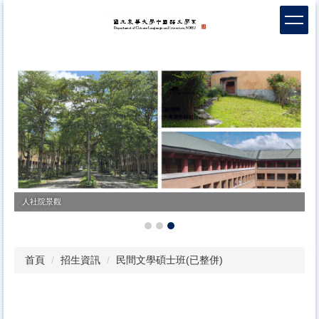
跳
到
主
要
內
容
區
人社院景觀
首頁
招生資訊
民間文學碩士班(已整併)